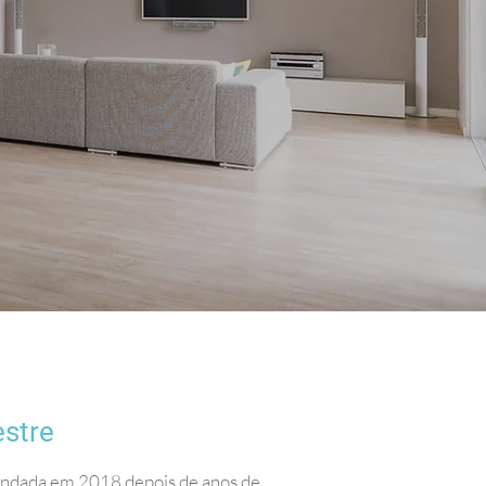
.
estre
 fundada em 2018 depois de anos de