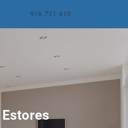
916 751 410
 Estores